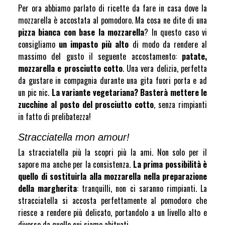
Per ora abbiamo parlato di ricette da fare in casa dove la
mozzarella è accostata al pomodoro. Ma cosa ne dite di una
pizza bianca con base la mozzarella
? In questo caso vi
consigliamo
un impasto più alto
di modo da rendere al
massimo del gusto il seguente accostamento:
patate,
mozzarella e prosciutto cotto
. Una vera delizia, perfetta
da gustare in compagnia durante una gita fuori porta e ad
un pic nic.
La variante vegetariana? Basterà mettere le
zucchine al posto del prosciutto cotto
, senza rimpianti
in fatto di prelibatezza!
Stracciatella mon amour!
La stracciatella più la scopri più la ami. Non solo per il
sapore ma anche per la consistenza.
La prima possibilità è
quello di sostituirla alla mozzarella nella preparazione
della margherita
: tranquilli, non ci saranno rimpianti. La
stracciatella si accosta perfettamente al pomodoro che
riesce a rendere più delicato, portandolo a un livello alto e
diverso da quello cui siamo abituati.