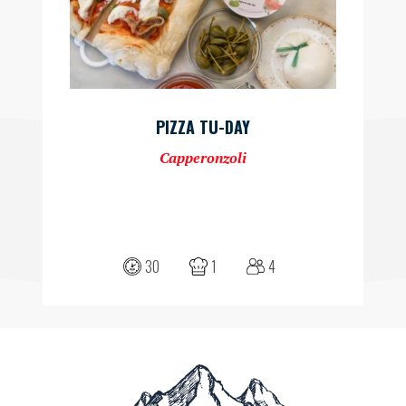
PIZZA TU-DAY
Capperonzoli
30
1
4