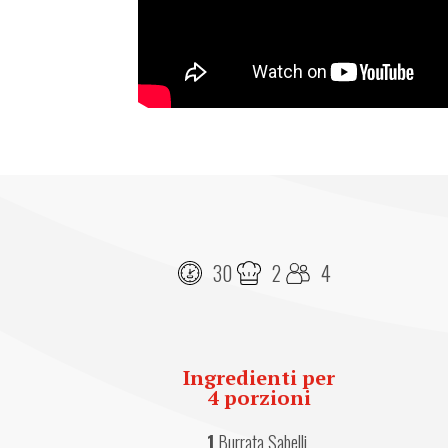
30
2
4
Ingredienti per
4 porzioni
1
 Burrata Sabelli 