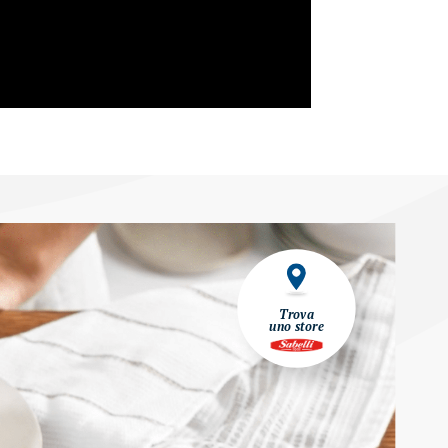
Trova
uno store