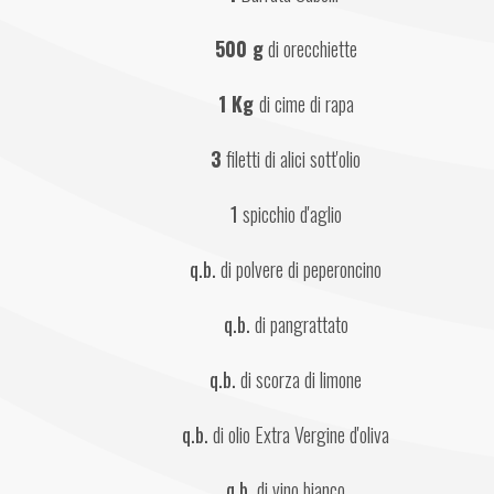
500 g
 di orecchiette
1 Kg 
di cime di rapa
3
 filetti di alici sott'olio
1
 spicchio d'aglio
q.b.
 di polvere di peperoncino
q.b.
 di pangrattato
q.b.
 di scorza di limone
q.b.
 di olio Extra Vergine d'oliva
q.b.
 di vino bianco