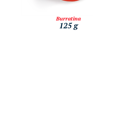
Burratina
125 g