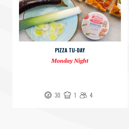
PIZZA TU-DAY
Monday Night
30
1
4