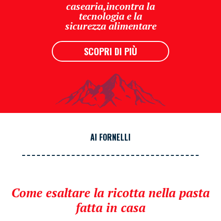
casearia,incontra la
tecnologia e la
sicurezza alimentare
SCOPRI DI PIÙ
AI FORNELLI
Come esaltare la ricotta nella pasta
fatta in casa