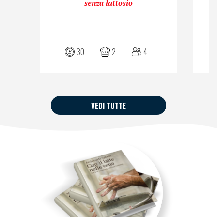
senza lattosio
30
2
4
VEDI TUTTE