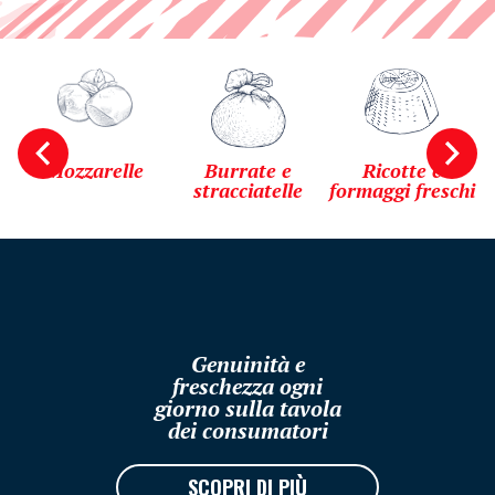
i
Mozzarelle
Burrate e
Ricotte e
stracciatelle
formaggi freschi
Genuinità e
freschezza ogni
giorno sulla tavola
dei consumatori
SCOPRI DI PIÙ