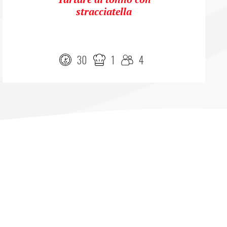
stracciatella
30
1
4