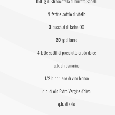
150 g
 di Stracciatella di burrata Sabelli 
4
 fettine sottile di vitello
3 
cucchiai di farina 00
20 g
 di burro
4
 fette sottili di prosciutto crudo dolce
q.b.
 di rosmarino
1/2 bicchiere
 di vino bianco
q.b.
 di olio Extra Vergine d'oliva
q.b.
 di sale