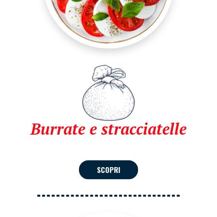
Burrate e stracciatelle
SCOPRI