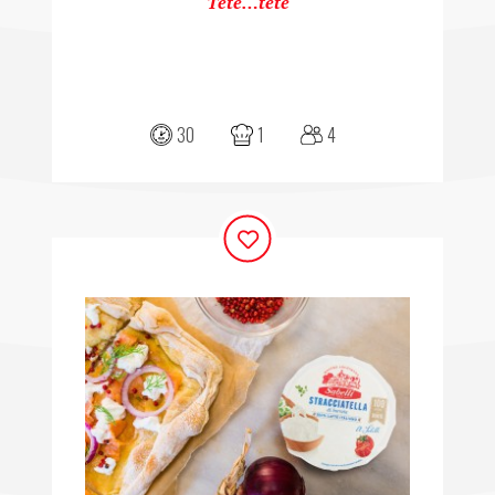
Tête…tête
30
1
4