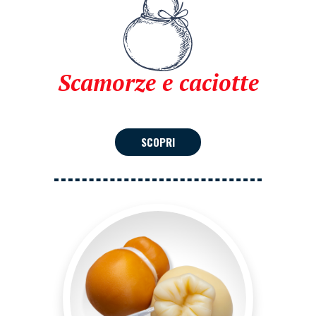
Scamorze e caciotte
SCOPRI