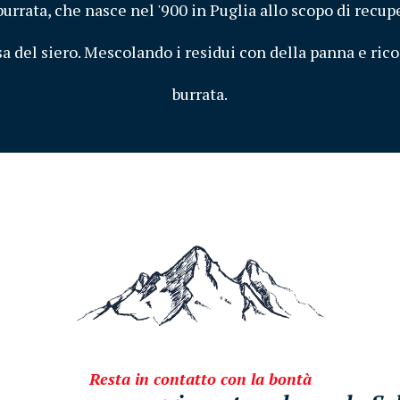
burrata, che nasce nel '900 in Puglia allo scopo di recup
a del siero. Mescolando i residui con della panna e ricopr
burrata.
Resta in contatto con la bontà