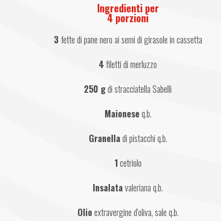
Ingredienti per
4 porzioni
3
 fette di pane nero ai semi di girasole in cassetta
4
 filetti di merluzzo
250 g
 di stracciatella Sabelli
Maionese
 q.b.
Granella
 di pistacchi q.b.
1
 cetriolo
Insalata
 valeriana q.b.
Olio
 extravergine d'oliva, sale q.b.