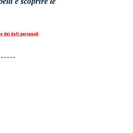
lli e scoprire le
o dei dati personali
.