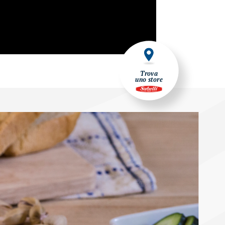
Trova
uno store