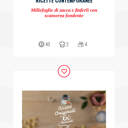
RICETTE CONTEMPORANEE
Millefoglie di zucca e finferli con
scamorza fondente
40
2
4