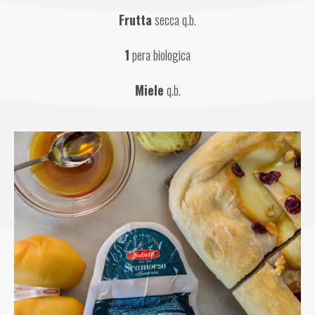
Frutta
 secca q.b.
1
 pera biologica
Miele
 q.b.